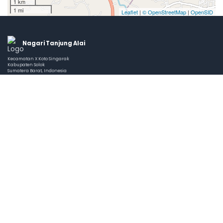
1 km
1 mi
Leaflet
|
© OpenStreetMap
|
OpenSID
Nagari Tanjung Alai
Kecamatan X Koto Singarak
Kabupaten Solok
Sumatera Barat, Indonesia
NAVIGASI
Arsip Berita
Pemerintahan Nagari
Layanan Masyarakat
Informasi Publik
KONTAK
Jl. Sulit Air - Tj. Alai, Sulit Air, Kec. X Koto Singkarak,
Kabupaten Solok, Sumatera Bara
nagaritanjungalai@gmail.com